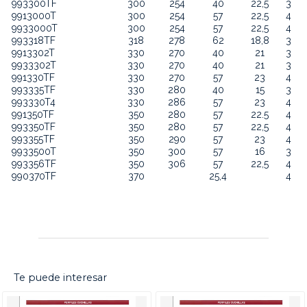
993300TF
300
254
40
22,5
3
9913000T
300
254
57
22,5
4
9933000T
300
254
57
22,5
4
993318TF
318
278
62
18,8
3
9913302T
330
270
40
21
3
9933302T
330
270
40
21
3
991330TF
330
270
57
23
4
993335TF
330
280
40
15
3
993330T4
330
286
57
23
4
991350TF
350
280
57
22.5
4
993350TF
350
280
57
22,5
4
993355TF
350
290
57
23
4
9933500T
350
300
57
16
3
993356TF
350
306
57
22,5
4
990370TF
370
25,4
4
Te puede interesar