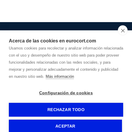
Acerca de las cookies en eurocort.com
948.278.162
Usamos cookies para recolectar y analizar información relacionada
con el uso y desempeño de nuestro sitio web para poder proveer
info@
eurocort.com
funcionalidades relacionadas con las redes sociales, y para
Dirección
mejorar y personalizar adecuadamente el contenido y publicidad
POLÍGONO AGUSTINOS, Calle A, Parcela 29-D
31160
-
Orcoyen (Navarra)
en nuestro sitio web.
Más información
EUROCOT AYERBE
-
Aviso legal
-
Política de privacidad
-
Configuración de cookies
Política de cookies
- By
CiberPubli
-
RECHAZAR TODO
ACEPTAR