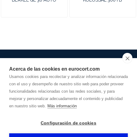
BERKEL GL 30 AUTO
KOLOSSAL 300 I B
Acerca de las cookies en eurocort.com
948.278.162
Usamos cookies para recolectar y analizar información relacionada
con el uso y desempeño de nuestro sitio web para poder proveer
info@
eurocort.com
funcionalidades relacionadas con las redes sociales, y para
Dirección
mejorar y personalizar adecuadamente el contenido y publicidad
POLÍGONO AGUSTINOS, Calle A, Parcela 29-D
31160
-
Orcoyen (Navarra)
en nuestro sitio web.
Más información
EUROCOT AYERBE
-
Aviso legal
-
Política de privacidad
-
Configuración de cookies
Política de cookies
- By
CiberPubli
-