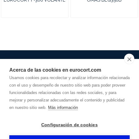
EUROCORT F-300 VOLANTE
OMAS BEG350B
Acerca de las cookies en eurocort.com
948.278.162
Usamos cookies para recolectar y analizar información relacionada
con el uso y desempeño de nuestro sitio web para poder proveer
info@
eurocort.com
funcionalidades relacionadas con las redes sociales, y para
Dirección
mejorar y personalizar adecuadamente el contenido y publicidad
POLÍGONO AGUSTINOS, Calle A, Parcela 29-D
31160
-
Orcoyen (Navarra)
en nuestro sitio web.
Más información
EUROCOT AYERBE
-
Aviso legal
-
Política de privacidad
-
Configuración de cookies
Política de cookies
- By
CiberPubli
-