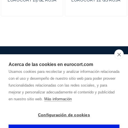
EUROCORT 25 GL ROJA
EUROCORT 22 GS ROJA
Acerca de las cookies en eurocort.com
948.278.162
Usamos cookies para recolectar y analizar información relacionada
con el uso y desempeño de nuestro sitio web para poder proveer
info@
eurocort.com
funcionalidades relacionadas con las redes sociales, y para
Dirección
mejorar y personalizar adecuadamente el contenido y publicidad
POLÍGONO AGUSTINOS, Calle A, Parcela 29-D
31160
-
Orcoyen (Navarra)
en nuestro sitio web.
Más información
EUROCOT AYERBE
-
Aviso legal
-
Política de privacidad
-
Configuración de cookies
Política de cookies
- By
CiberPubli
-