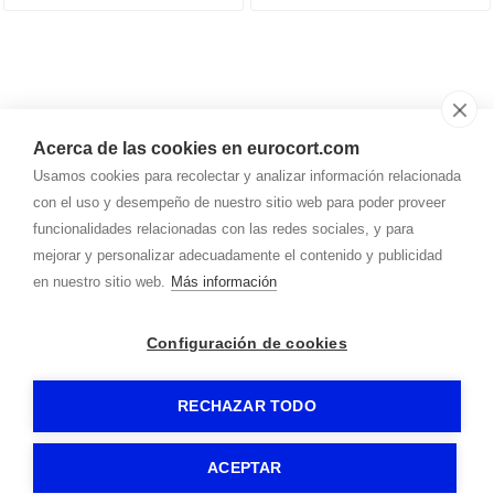
Acerca de las cookies en eurocort.com
Usamos cookies para recolectar y analizar información relacionada
948.278.162
con el uso y desempeño de nuestro sitio web para poder proveer
funcionalidades relacionadas con las redes sociales, y para
mejorar y personalizar adecuadamente el contenido y publicidad
info@
eurocort.com
en nuestro sitio web.
Más información
Dirección
POLÍGONO AGUSTINOS, Calle A, Parcela 29-D
31160
-
Orcoyen (Navarra)
Configuración de cookies
EUROCOT AYERBE
-
Aviso legal
-
Política de privacidad
-
Política de cookies
- By
CiberPubli
-
RECHAZAR TODO
ACEPTAR